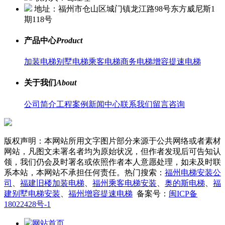
地址：福州市仓山区城门镇龙江路98号东方威尼斯1
期118号
产品中心
Product
加装电梯
别墅电梯
乘客电梯
商务电梯
增容提速电梯
关于我们
About
公司简介
工程案例
新闻中心
联系我们
留言咨询
版权声明：本网站所用文字图片部分来源于公共网络或者素材
网站，凡图文未署名者均为原始状况，但作者发现后可告知认
领，我们仍会及时署名或依照作者本人意愿处理，如未及时联
系本站，本网站不承担任何责任。热门搜索：
福州电梯安装公
司
、
福建旧楼加装电梯
、
福州乘客电梯安装
、
奥的斯电梯
、
福
建别墅电梯安装
、
福州增容提速电梯
备案号：
闽ICP备
18022428号-1
网站首页