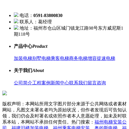
电话：
0591-83800830
联系人：葛经理
地址：福州市仓山区城门镇龙江路98号东方威尼斯1
期118号
产品中心
Product
加装电梯
别墅电梯
乘客电梯
商务电梯
增容提速电梯
关于我们
About
公司简介
工程案例
新闻中心
联系我们
留言咨询
版权声明：本网站所用文字图片部分来源于公共网络或者素材
网站，凡图文未署名者均为原始状况，但作者发现后可告知认
领，我们仍会及时署名或依照作者本人意愿处理，如未及时联
系本站，本网站不承担任何责任。热门搜索：
福州电梯安装公
司
、
福建旧楼加装电梯
、
福州乘客电梯安装
、
奥的斯电梯
、
福