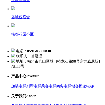
省地税宿舍
银都花园小区
电话：
0591-83800830
联系人：葛经理
地址：福州市仓山区城门镇龙江路98号东方威尼斯1
期118号
产品中心
Product
加装电梯
别墅电梯
乘客电梯
商务电梯
增容提速电梯
关于我们
About