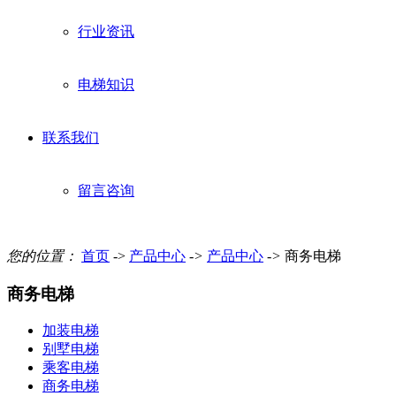
行业资讯
电梯知识
联系我们
留言咨询
您的位置：
首页
->
产品中心
->
产品中心
->
商务电梯
商务电梯
加装电梯
别墅电梯
乘客电梯
商务电梯