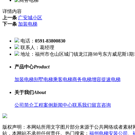
详情内容
上一条
广安城小区
下一条
加装电梯
电话：
0591-83800830
联系人：葛经理
地址：福州市仓山区城门镇龙江路98号东方威尼斯1期1
产品中心
Product
加装电梯
别墅电梯
乘客电梯
商务电梯
增容提速电梯
关于我们
About
公司简介
工程案例
新闻中心
联系我们
留言咨询
版权声明：本网站所用文字图片部分来源于公共网络或者素材
站，本网站不承担任何责任。热门搜索：
福州电梯安装公司
、