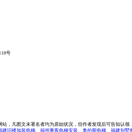
18号
网站，凡图文未署名者均为原始状况，但作者发现后可告知认领
福建旧楼加装电梯
、
福州乘客电梯安装
、
奥的斯电梯
、
福建别墅