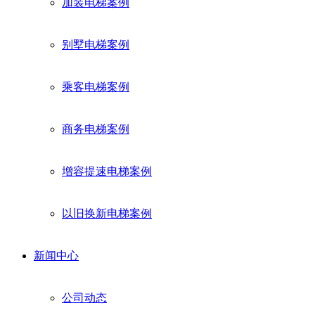
加装电梯案例
别墅电梯案例
乘客电梯案例
商务电梯案例
增容提速电梯案例
以旧换新电梯案例
新闻中心
公司动态