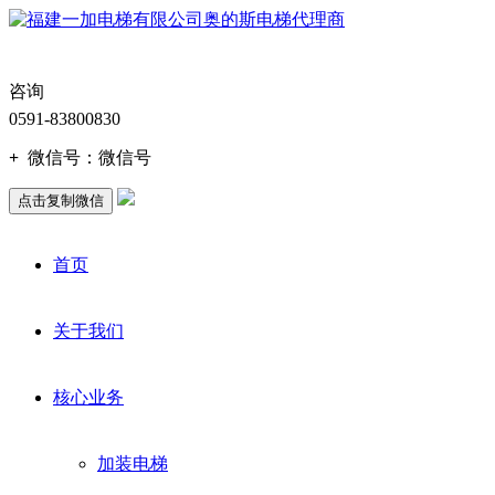
咨询
0591-83800830
+
微信号：
微信号
点击复制微信
首页
关于我们
核心业务
加装电梯