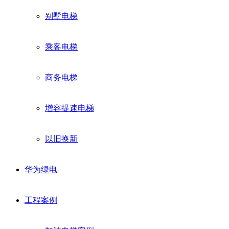
别墅电梯
乘客电梯
商务电梯
增容提速电梯
以旧换新
华为绿电
工程案例